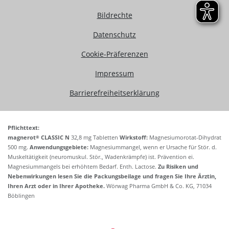
Bildrechte
Datenschutz
Cookie-Präferenzen
Impressum
Barrierefreiheitserklärung
Pflichttext:
®
magnerot
CLASSIC N
32,8 mg Tabletten
Wirkstoff:
Magnesiumorotat-Dihydrat
500 mg.
Anwendungsgebiete:
Magnesiummangel, wenn er Ursache für Stör. d.
Muskeltätigkeit (neuromuskul. Stör., Wadenkrämpfe) ist. Prävention ei.
Magnesiummangels bei erhöhtem Bedarf. Enth. Lactose.
Zu Risiken und
Nebenwirkungen lesen Sie die Packungsbeilage und fragen Sie Ihre Ärztin,
Ihren Arzt oder in Ihrer Apotheke.
Wörwag Pharma GmbH & Co. KG, 71034
Böblingen