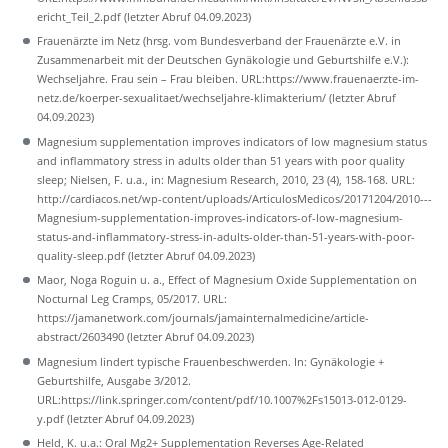
ericht_Teil_2.pdf (letzter Abruf 04.09.2023)
Frauenärzte im Netz (hrsg. vom Bundesverband der Frauenärzte e.V. in
Zusammenarbeit mit der Deutschen Gynäkologie und Geburtshilfe e.V.):
Wechseljahre. Frau sein – Frau bleiben. URL:https://www.frauenaerzte-im-
netz.de/koerper-sexualitaet/wechseljahre-klimakterium/ (letzter Abruf
04.09.2023)
Magnesium supplementation improves indicators of low magnesium status
and inflammatory stress in adults older than 51 years with poor quality
sleep; Nielsen, F. u.a., in: Magnesium Research, 2010, 23 (4), 158-168. URL:
http://cardiacos.net/wp-content/uploads/ArticulosMedicos/20171204/2010---
Magnesium-supplementation-improves-indicators-of-low-magnesium-
status-and-inflammatory-stress-in-adults-older-than-51-years-with-poor-
quality-sleep.pdf (letzter Abruf 04.09.2023)
Maor, Noga Roguin u. a., Effect of Magnesium Oxide Supplementation on
Nocturnal Leg Cramps, 05/2017. URL:
https://jamanetwork.com/journals/jamainternalmedicine/article-
abstract/2603490 (letzter Abruf 04.09.2023)
Magnesium lindert typische Frauenbeschwerden. In: Gynäkologie +
Geburtshilfe, Ausgabe 3/2012.
URL:https://link.springer.com/content/pdf/10.1007%2Fs15013-012-0129-
y.pdf (letzter Abruf 04.09.2023)
Held, K. u.a.: Oral Mg2+ Supplementation Reverses Age-Related