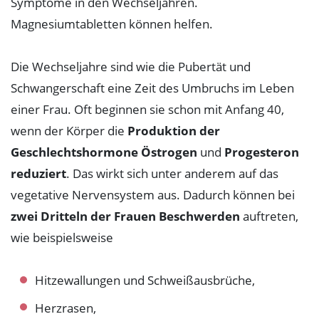
Symptome in den Wechseljahren.
Symptome
Magnesiumtabletten können helfen.
Muskel- und Wadenkrämpfe
Die Wechseljahre sind wie die Pubertät und
Verspannungen
Schwangerschaft eine Zeit des Umbruchs im Leben
einer Frau. Oft beginnen sie schon mit Anfang 40,
Muskel- und Lidzucken
wenn der Körper die
Produktion der
Muskelkater
Geschlechtshormone Östrogen
und
Progesteron
Psyche
reduziert
. Das wirkt sich unter anderem auf das
vegetative Nervensystem aus. Dadurch können bei
Kopfschmerzen und Migräne
zwei Dritteln der Frauen Beschwerden
auftreten,
Verdauungsbeschwerden
wie beispielsweise
Müdigkeit und Schlafstörungen
Hitzewallungen und Schweißausbrüche,
Herzbeschwerden
Herzrasen,
Regelschmerzen