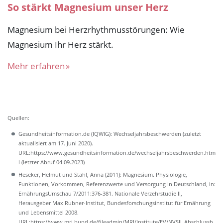
So stärkt Magnesium unser Herz
Magnesium bei Herzrhythmusstörungen: Wie
Magnesium Ihr Herz stärkt.
Mehr erfahren
Quellen:
Gesundheitsinformation.de (IQWIG): Wechseljahrsbeschwerden (zuletzt
aktualisiert am 17. Juni 2020).
URL:https://www.gesundheitsinformation.de/wechseljahrsbeschwerden.htm
l (letzter Abruf 04.09.2023)
Heseker, Helmut und Stahl, Anna (2011): Magnesium. Physiologie,
Funktionen, Vorkommen, Referenzwerte und Versorgung in Deutschland, in:
ErnährungsUmschau 7/2011:376-381. Nationale Verzehrstudie II,
Herausgeber Max Rubner-Institut, Bundesforschungsinstitut für Ernährung
und Lebensmittel 2008.
URL:https://www.mri.bund.de/fileadmin/MRI/Institute/EV/NVSII_Abschlussb