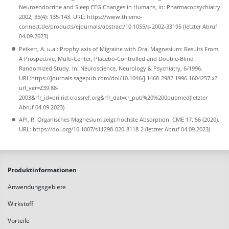
Neuroendocrine and Sleep EEG Changes in Humans, in: Pharmacopsychiatry
2002; 35(4): 135-143. URL: https://www.thieme-
connect.de/products/ejournals/abstract/10.1055/s-2002-33195 (letzter Abruf
04.09.2023)
Peikert, A. u.a.: Prophylaxis of Migraine with Oral Magnesium: Results From
A Prospective, Multi-Center, Placebo-Controlled and Double-Blind
Randomized Study. In: Neuroscience, Neurology & Psychiatry, 6/1996.
URL:
https://journals.sagepub.com/doi/10.1046/j.1468-2982.1996.1604257.x?
url_ver=Z39.88-
2003&rfr_id=ori:rid:crossref.org&rfr_dat=cr_pub%20%200pubmed
(letzter
Abruf 04.09.2023)
API, R. Organisches Magnesium zeigt höchste Absorption. CME 17, 56 (2020).
URL: https://doi.org/10.1007/s11298-020-8118-2 (letzter Abruf 04.09.2023)
Produktinformationen
Anwendungsgebiete
Wirkstoff
Vorteile