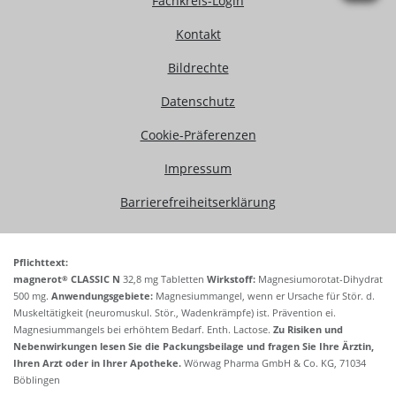
Fachkreis-Login
Kontakt
Bildrechte
Datenschutz
Cookie-Präferenzen
Impressum
Barrierefreiheitserklärung
Pflichttext:
®
magnerot
CLASSIC N
32,8 mg Tabletten
Wirkstoff:
Magnesiumorotat-Dihydrat
500 mg.
Anwendungsgebiete:
Magnesiummangel, wenn er Ursache für Stör. d.
Muskeltätigkeit (neuromuskul. Stör., Wadenkrämpfe) ist. Prävention ei.
Magnesiummangels bei erhöhtem Bedarf. Enth. Lactose.
Zu Risiken und
Nebenwirkungen lesen Sie die Packungsbeilage und fragen Sie Ihre Ärztin,
Ihren Arzt oder in Ihrer Apotheke.
Wörwag Pharma GmbH & Co. KG, 71034
Böblingen