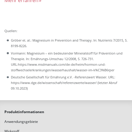
Mehr erfahren
Quellen:
Gröber et. al.: Magnesium in Prevention and Therapy. In: Nutrients 7/2015, S.
‍8199-8226.
Vormann: Magnesium – ein bedeutender Mineralstoff für Prävention und
Therapie. In: Ernährungs-Umschau 12/2008, S. ‍726-731.
URL:https://www.msdmanuals.com/de-de/heim/hormon-und-
stoffwechselerkrankungen/wasserhaushalt/wasser-im-k%C3%B6rper
Deutsche Gesellschaft für Ernährung e.V. -Referenzwert Wasser. URL:
https://www.dge.de/wissenschaft/referenzwerte/wasser/ (letzter Abruf
09.10.2023)
Produktinformationen
Anwendungsgebiete
Wirkstoff