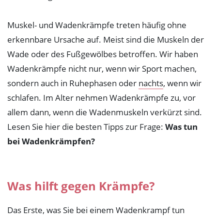
Symptome
Muskel- und Wadenkrämpfe treten häufig ohne
Muskel- und Wadenkrämpfe
erkennbare Ursache auf. Meist sind die Muskeln der
Wade oder des Fußgewölbes betroffen. Wir haben
Verspannungen
Wadenkrämpfe nicht nur, wenn wir Sport machen,
Muskel- und Lidzucken
sondern auch in Ruhephasen oder
nachts
, wenn wir
Muskelkater
schlafen. Im Alter nehmen Wadenkrämpfe zu, vor
allem dann, wenn die Wadenmuskeln verkürzt sind.
Psyche
Lesen Sie hier die besten Tipps zur Frage:
Was tun
Kopfschmerzen und Migräne
bei Wadenkrämpfen?
Verdauungsbeschwerden
Müdigkeit und Schlafstörungen
Was hilft gegen Krämpfe?
Herzbeschwerden
Das Erste, was Sie bei einem Wadenkrampf tun
Regelschmerzen